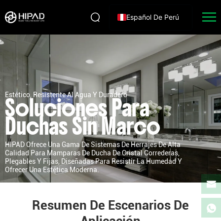
Español De Perú
Estético, Resistente Al Agua Y Duradero
Soluciones Para
Duchas Sin Marco
HIPAD Ofrece Una Gama De Sistemas De Herrajes De Alta
Calidad Para Mamparas De Ducha De Cristal Correderas,
Plegables Y Fijas, Diseñadas Para Resistir La Humedad Y
Ofrecer Una Estética Moderna.
Resumen De Escenarios De