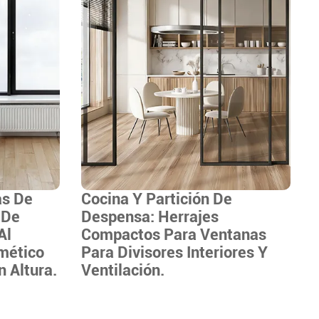
as De
Cocina Y Partición De
 De
Despensa: Herrajes
Al
Compactos Para Ventanas
mético
Para Divisores Interiores Y
n Altura.
Ventilación.