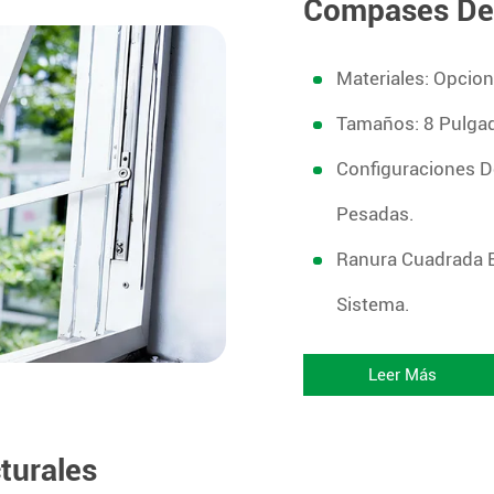
Compases De F
Materiales: Opcio
Tamaños: 8 Pulgad
Configuraciones D
Pesadas.
Ranura Cuadrada E
Sistema.
Leer Más
turales