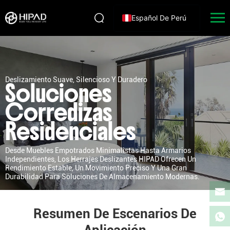
Español De Perú
Deslizamiento Suave, Silencioso Y Duradero
Soluciones
Corredizas
Residenciales
Desde Muebles Empotrados Minimalistas Hasta Armarios
Independientes, Los Herrajes Deslizantes HIPAD Ofrecen Un
Rendimiento Estable, Un Movimiento Preciso Y Una Gran
Durabilidad Para Soluciones De Almacenamiento Modernas.
Resumen De Escenarios De