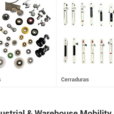
s
Cerraduras
strial & Warehouse Mobility 