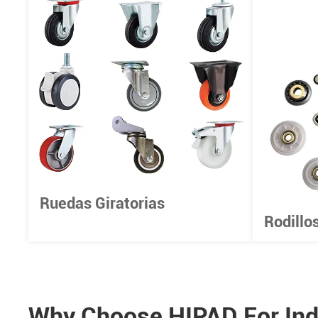
Ruedas Giratorias
Rodillo
Why Choose HIPAD For Indu