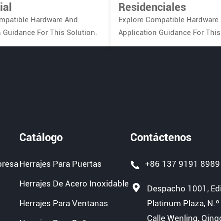
ial
Residenciales
mpatible Hardware And
Explore Compatible Hardware
n Guidance For This Solution.
Application Guidance For This
Catálogo
Contáctenos
presa
Herrajes Para Puertas
+86 137 9191 8989
Herrajes De Acero Inoxidable
Despacho 1001, Edif
Herrajes Para Ventanas
Platinum Plaza, N.º
Calle Wenling, Qing