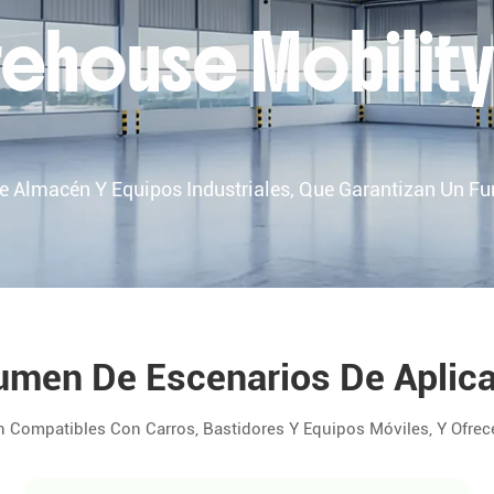
arehouse Mobilit
e Almacén Y Equipos Industriales, Que Garantizan Un Fu
men De Escenarios De Aplic
Compatibles Con Carros, Bastidores Y Equipos Móviles, Y Ofrece