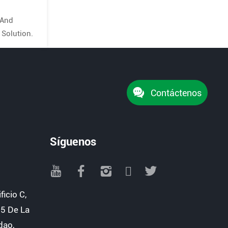
 And
 Solution.
Contáctenos
Síguenos
icio C,
 5 De La
dao,