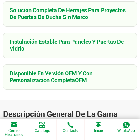
Solución Completa De Herrajes Para Proyectos
De Puertas De Ducha Sin Marco
Instalación Estable Para Paneles Y Puertas De
Vidrio
Disponible En Versión OEM Y Con
Personalización CompletaOEM
Descripción General De La Gama
De Productos
Correo
Catálogo
Contacto
Inicio
WhatsApp
Electrónico
Los Sistemas De Ducha HIPAD Abarcan Las Configuraciones