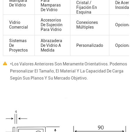
Mampara
Para
Cristal /
De Acero
De Vidrio
Mamparas
Fijación En
Inoxidab
De Vidrio
Esquina
Accesorios
Vidrio
Conexiones
De Sujeción
Opcional
Comercial
Múltiples
Para Vidrio
Sistemas
Abrazadera
De
De Vidrio A
Personalizado
Opcional
Proyectos
Medida
*Los Valores Anteriores Son Meramente Orientativos. Podemos
Personalizar El Tamaño, El Material Y La Capacidad De Carga
Según Sus Planos Y Su Mercado Objetivo.