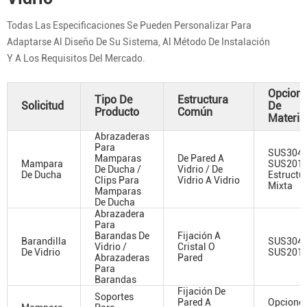
Todas Las Especificaciones Se Pueden Personalizar Para
Adaptarse Al Diseño De Su Sistema, Al Método De Instalación
Y A Los Requisitos Del Mercado.
Opcion
Tipo De
Estructura
Solicitud
De
Producto
Común
Materia
Abrazaderas
Para
SUS304 
Mamparas
De Pared A
Mampara
SUS201 
De Ducha /
Vidrio / De
De Ducha
Estructu
Clips Para
Vidrio A Vidrio
Mixta
Mamparas
De Ducha
Abrazadera
Para
Barandas De
Fijación A
Barandilla
SUS304 
Vidrio /
Cristal O
De Vidrio
SUS201
Abrazaderas
Pared
Para
Barandas
Fijación De
Soportes
Pared A
Opcione